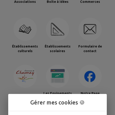
Associations
Boîte à idées
Commerces
Établissements
Établissements
Formulaire de
culturels
scolaires
contact
Les Equipements
Notre Page
La Mairie
Communaux
Facebook
Gérer mes cookies 🍪