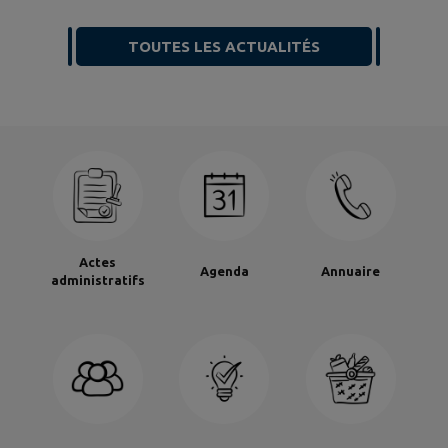
les déchèteries passent aux
horaires d'été Pour un
TOUTES LES ACTUALITÉS
service de qualité,
présentez-vous 15 minutes
avant la fermeture. Toute
l'actualité et les
informations de votre
service public de prévention
et gestion des déchets ici ️
www.simer86.fr
Actes
Agenda
Annuaire
administratifs