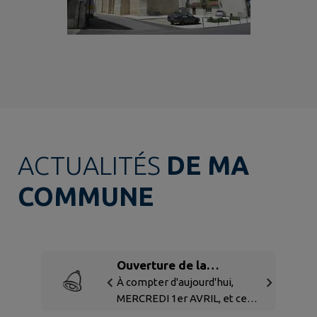
ACTUALITÉS
DE MA
COMMUNE
Ouverture de la
déchèterie - horaires
À compter d'aujourd'hui,
MERCREDI 1er AVRIL, et ce
d'été
n'est pas un poisson d'avril ,