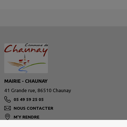
MAIRIE - CHAUNAY
41 Grande rue, 86510 Chaunay
05 49 59 25 05
NOUS CONTACTER
M'Y RENDRE
www.chaunay.fr