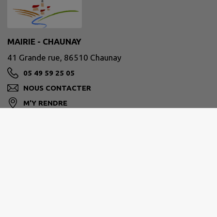
MAIRIE - CHAUNAY
41 Grande rue, 86510 Chaunay
05 49 59 25 05
NOUS CONTACTER
M'Y RENDRE
www.chaunay.fr