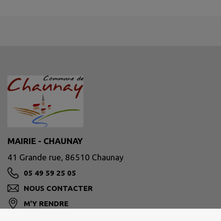
MAIRIE - CHAUNAY
41 Grande rue, 86510 Chaunay
05 49 59 25 05
NOUS CONTACTER
M'Y RENDRE
www.chaunay.fr