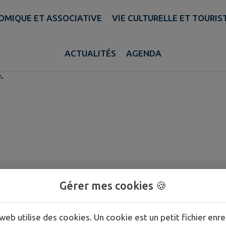
OMIQUE ET ASSOCIATIVE
VIE CULTURELLE ET TOURIS
utonomie Les Bons Enfant
ACTUALITÉS
AGENDA
.
Gérer mes cookies 🍪
web utilise des cookies. Un cookie est un petit fichier enre