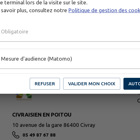
e terminal lors de la visite sur le site.
 savoir plus, consultez notre
Politique de gestion des coo
Obligatoire
Mesure d'audience (Matomo)
M
REFUSER
VALIDER MON CHOIX
AUT
4
T
C
CIVRAISIEN EN POITOU
10 avenue de la gare 86400 Civray
05 49 87 67 88