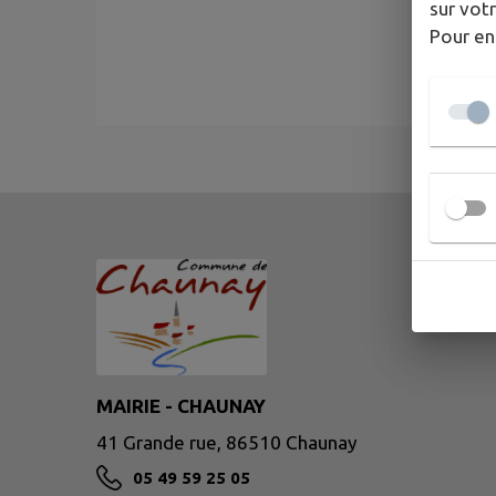
sur votr
Pour en
MAIRIE - CHAUNAY
41 Grande rue, 86510 Chaunay
05 49 59 25 05