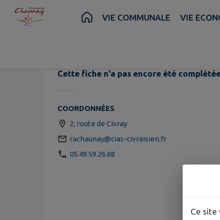
Contenu
Menu
Recherche
Pied de page
VIE COMMUNALE
VIE ECON
Résidence A
Cette fiche n'a pas encore été complétée
COORDONNÉES
2, route de Civray
rachaunay@cias-civraisien.fr
05.49.59.26.68
Ce site 