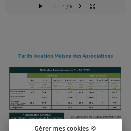
1
/
6
Tarifs location Maison des Associations
Gérer mes cookies 🍪