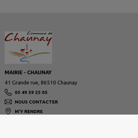
MAIRIE - CHAUNAY
41 Grande rue, 86510 Chaunay
05 49 59 25 05
NOUS CONTACTER
M'Y RENDRE
www.chaunay.fr