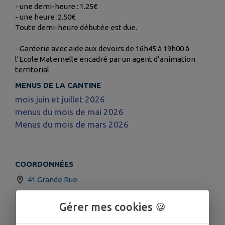
- une demi-heure : 1.25€
- une heure :2.50€
Toute demi-heure débutée est due.
- Garderie avec aide aux devoirs de 16h45 à 19h00 à
l’Ecole Maternelle encadré par un agent d’animation
territorial
MENUS DE LA CANTINE
mois juin et juillet 2026
menus du mois de mai 2026
Menus du mois de mars 2026
COORDONNÉES
41 Grande Rue
ce.0860217u@ac-poitiers.fr
Gérer mes cookies 🍪
05.49.59.12.79