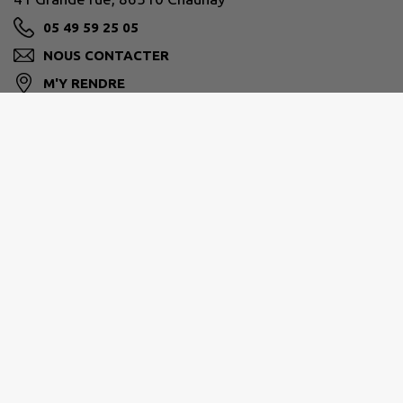
05 49 59 25 05
NOUS CONTACTER
M'Y RENDRE
www.chaunay.fr
CIVRAISIEN EN POITOU
10 avenue de la gare 86400 Civray
05 49 87 67 88