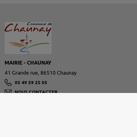
MAIRIE - CHAUNAY
41 Grande rue, 86510 Chaunay
05 49 59 25 05
NOUS CONTACTER
M'Y RENDRE
www.chaunay.fr