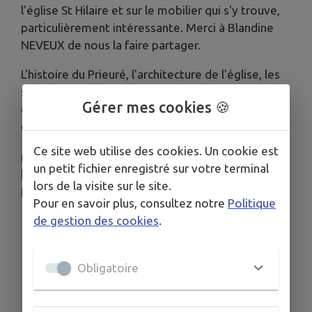
l'église St Hilaire et sur le mobilier qui s'y trouve,
particulièrement intéressante. Merci à Blandine
NEVEUX de nous la faire partager.
L'histoire du Prieuré, l'architecture de l'église, les
statues, les tableaux, la pierre tombale sont
Gérer mes cookies 🍪
décrits et documentés et illustrés avec beaucoup
de précisions et de soin.
Ce site web utilise des cookies. Un cookie est
mobilier-st-
un petit fichier enregistré sur votre terminal
hilaire_26b3f0c73865ef0430779e261bf0e6d8.pd
lors de la visite sur le site.
f
Pour en savoir plus, consultez notre
Politique
de gestion des cookies
.
Obligatoire