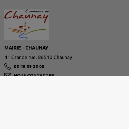
MAIRIE - CHAUNAY
41 Grande rue, 86510 Chaunay
05 49 59 25 05
NOUS CONTACTER
M'Y RENDRE
www.chaunay.fr