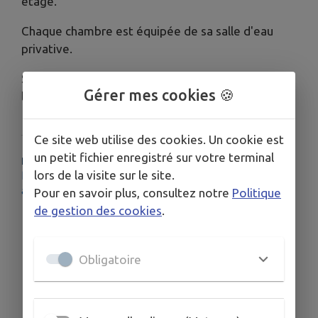
étage.
Chaque chambre est équipée de sa salle d'eau
privative.
Situé sur un grand terrain clos, une terrasse à
Gérer mes cookies 🍪
l'arrière du gite est à disposition.
Ce site web utilise des cookies. Un cookie est
un petit fichier enregistré sur votre terminal
PLUS D'INFORMATIONS
lors de la visite sur le site.
https://www.gites-de-france.com/fr/nouvelle-
aquitaine/vienne/la-charmille-86g1260
Pour en savoir plus, consultez notre
Politique
de gestion des cookies
.
Obligatoire