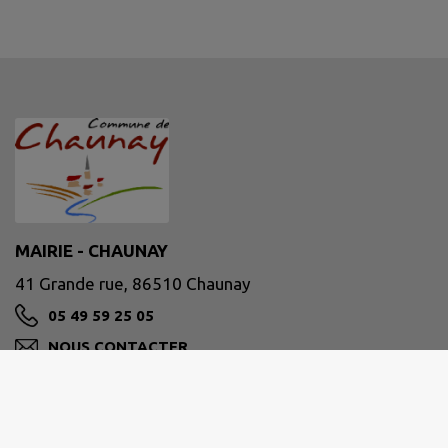
MAIRIE - CHAUNAY
41 Grande rue, 86510 Chaunay
05 49 59 25 05
NOUS CONTACTER
M'Y RENDRE
www.chaunay.fr