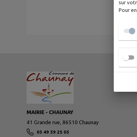
sur votr
Pour en
MAIRIE - CHAUNAY
41 Grande rue, 86510 Chaunay
05 49 59 25 05