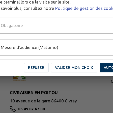
e terminal lors de la visite sur le site.
 savoir plus, consultez notre
Politique de gestion des coo
Obligatoire
Mesure d'audience (Matomo)
M
REFUSER
VALIDER MON CHOIX
AUT
4
T
C
CIVRAISIEN EN POITOU
10 avenue de la gare 86400 Civray
05 49 87 67 88