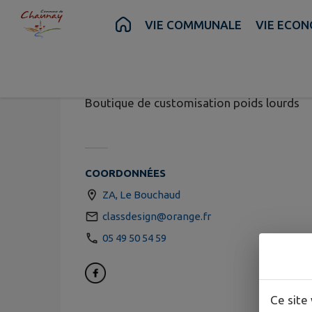
Contenu
Menu
Recherche
Pied de page
VIE COMMUNALE
VIE ECON
CLASS DE
Boutique de customisation poids lourds
COORDONNÉES
ZA, Le Bouchaud
classdesign@orange.fr
05 49 50 54 59
Ce site 