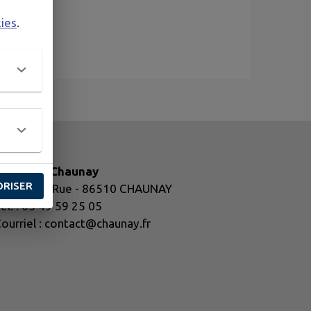
kies
.
airie de Chaunay
ORISER
1 Grande Rue - 86510 CHAUNAY
él. : 05 49 59 25 05
ourriel : contact@chaunay.fr