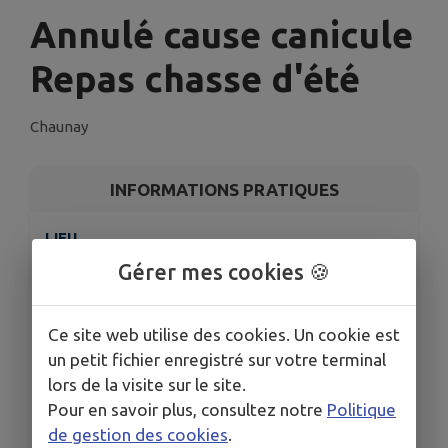
Annulé cause canicule
Repas chasse d'été
Chaunay
INFORMATIONS PRATIQUES
LIEU
Chaunay
Gérer mes cookies 🍪
DATE
Le sam. 18 juil.
Ce site web utilise des cookies. Un cookie est
HORAIRES
un petit fichier enregistré sur votre terminal
À 12h00
lors de la visite sur le site.
ORGANISÉ PAR
Pour en savoir plus, consultez notre
Politique
Association de Chasse ( ACCA Chaunay)
de gestion des cookies
.