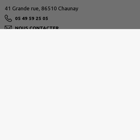
41 Grande rue, 86510 Chaunay
05 49 59 25 05
NOUS CONTACTER
M'Y RENDRE
www.chaunay.fr
CIVRAISIEN EN POITOU
10 avenue de la gare 86400 Civray