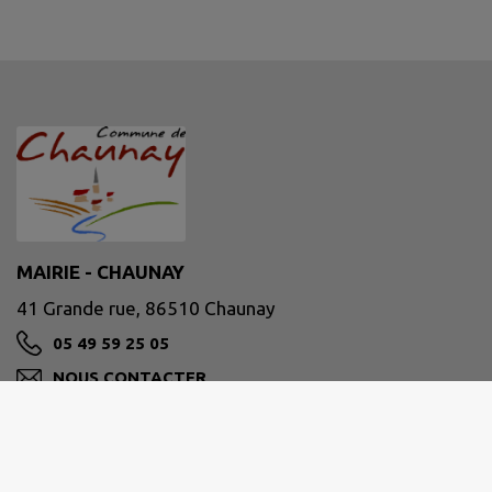
MAIRIE - CHAUNAY
41 Grande rue, 86510 Chaunay
05 49 59 25 05
NOUS CONTACTER
M'Y RENDRE
www.chaunay.fr