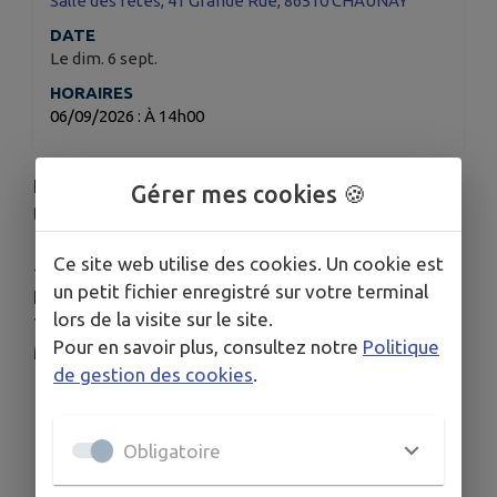
Salle des fêtes, 41 Grande Rue, 86510 CHAUNAY
DATE
Le dim. 6 sept.
HORAIRES
06/09/2026 : À 14h00
Les benefices du loto serviront à l'entretien des
Gérer mes cookies 🍪
tombes des Poilus.
Ce site web utilise des cookies. Un cookie est
--
un petit fichier enregistré sur votre terminal
Informations complémentaires:
lors de la visite sur le site.
Téléphone cellulaire: +33 6 28 44 66 78
Pour en savoir plus, consultez notre
Politique
Mél:
alaindesbourdes@orange.fr
de gestion des cookies
.
Obligatoire