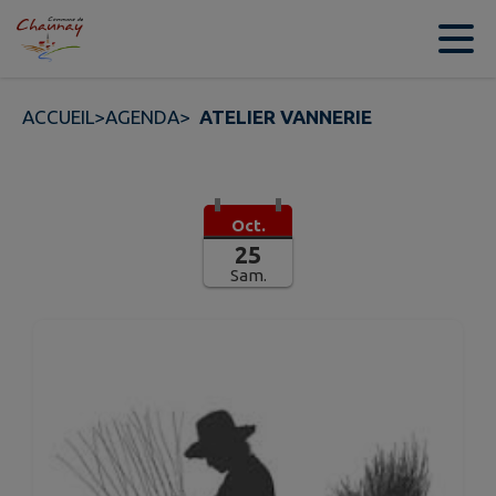
Contenu
Menu
Recherche
Pied de page
ACCUEIL
>
AGENDA
>
ATELIER VANNERIE
Oct.
25
Sam.