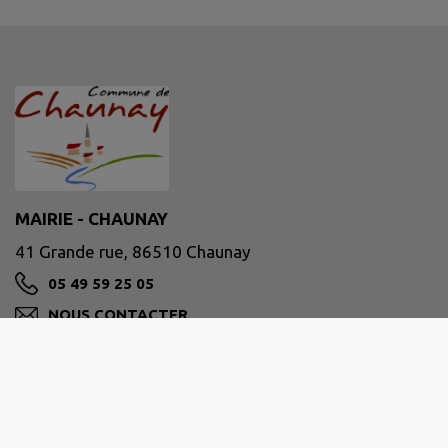
MAIRIE - CHAUNAY
41 Grande rue, 86510 Chaunay
05 49 59 25 05
NOUS CONTACTER
M'Y RENDRE
www.chaunay.fr