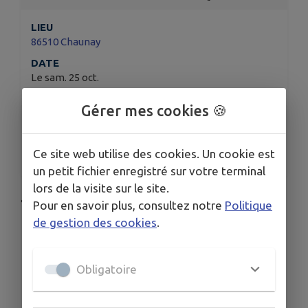
LIEU
86510 Chaunay
DATE
Le sam. 25 oct.
HORAIRES
Gérer mes cookies 🍪
De 09h00 à 17h00
ORGANISÉ PAR
Amicale Vannerie
Ce site web utilise des cookies. Un cookie est
un petit fichier enregistré sur votre terminal
lors de la visite sur le site.
à 9h00 - Salle des Associations
Pour en savoir plus, consultez notre
Politique
de gestion des cookies
.
Obligatoire