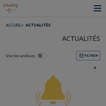
Contenu
Menu
Recherche
Pied de page
ACCUEIL
>
ACTUALITÉS
ACTUALITÉS
Voir les archives
FILTRER
2 actualités trouvées. Filtre sélectionné : Alertes.