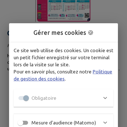
Calendrier de collecte 2026
Gérer mes cookies 🍪
Publié le mercredi 31 décembre 2025
Ce site web utilise des cookies. Un cookie est
https://www.simer86.fr/actualites/calendrier-de-
un petit fichier enregistré sur votre terminal
collecte-2026?
lors de la visite sur le site.
utm_source=etarget&utm_medium=email&utm_campaig
Pour en savoir plus, consultez notre
Politique
n=SIMER__Calendrier_2026_et_fermetures_de_dechet
de gestion des cookies
.
eries_
Obligatoire
Mesure d'audience (Matomo)