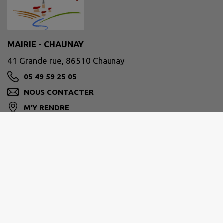
MAIRIE - CHAUNAY
41 Grande rue, 86510 Chaunay
05 49 59 25 05
NOUS CONTACTER
M'Y RENDRE
www.chaunay.fr