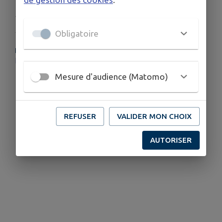
Publié par CCCP
Obligatoire
PLUS D'INFORMATIONS
https://www.calameo.com/read/006929192c1716a653849
Mesure d'audience (Matomo)
REFUSER
VALIDER MON CHOIX
AUTORISER