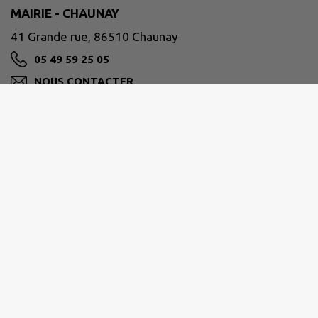
MAIRIE - CHAUNAY
41 Grande rue, 86510 Chaunay
05 49 59 25 05
NOUS CONTACTER
M'Y RENDRE
www.chaunay.fr
CIVRAISIEN EN POITOU