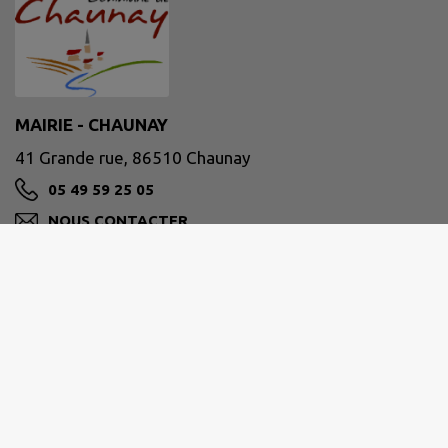
MAIRIE - CHAUNAY
41 Grande rue, 86510 Chaunay
05 49 59 25 05
NOUS CONTACTER
M'Y RENDRE
www.chaunay.fr