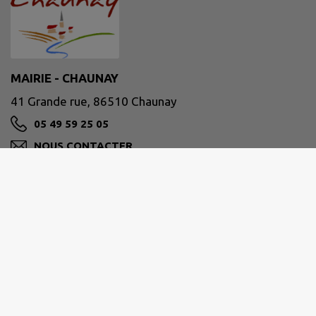
MAIRIE - CHAUNAY
41 Grande rue, 86510 Chaunay
05 49 59 25 05
NOUS CONTACTER
M'Y RENDRE
www.chaunay.fr