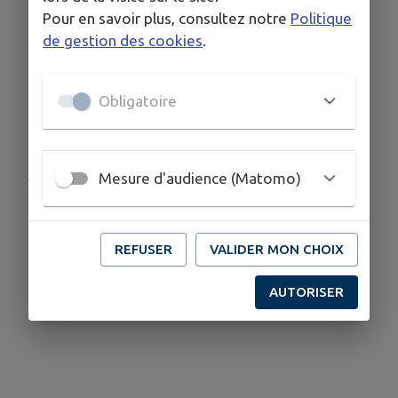
d’aides attribuées à 4 entreprises.
Pour en savoir plus, consultez notre
Politique
Subventions aux associations : 18 895 €
de gestion des cookies
.
accordés – dossiers Escale en scène,
Cicérone et Ciné Malice à suivre.
Voirie 2025 : 232 464 € de fonds de
Obligatoire
concours pour les communes.
Publié par CCCP
Mesure d'audience (Matomo)
REFUSER
VALIDER MON CHOIX
AUTORISER