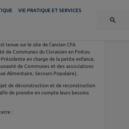
TIQUE
VIE PRATIQUE ET SERVICES
𝐀 𝐚𝐠𝐫𝐢𝐜𝐨𝐥𝐞 𝐝𝐞 𝐂𝐢𝐯𝐫𝐚𝐲 !
t tenue sur le site de l’ancien CFA
uté de Communes du Civraisien en Poitou
-Présidente en charge de la petite enfance,
ommunauté de Communes et des associations
ue Alimentaire, Secours Populaire).
ojet de déconstruction et de reconstruction
s afin de prendre en compte leurs besoins
erre :