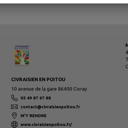
M
4
T
C
CIVRAISIEN EN POITOU
10 avenue de la gare 86400 Civray
05 49 87 67 88
contact@civraisienpoitou.fr
M'Y RENDRE
www.civraisienpoitou.fr/