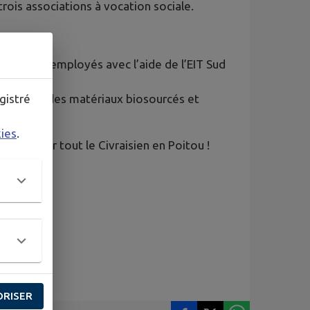
rois associations à vocation sociale.
seront réemployés avec l’aide de l’EIT Sud
its avec des matériaux biosourcés et
gistré
kies
.
avenir pour tout le Civraisien en Poitou !
ORISER