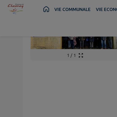
Contenu
Menu
Recherche
Pied de page
VIE COMMUNALE
VIE ECON
1
/
1