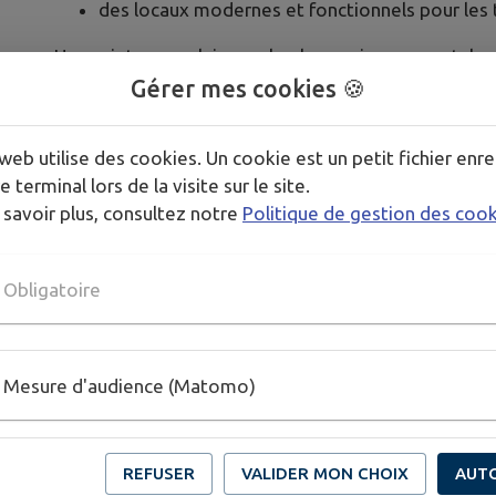
des locaux modernes et fonctionnels pour les t
Un projet exemplaire sur le plan environnemental :
Gérer mes cookies 🍪
40 % des matériaux issus de la déconstruction 
Vienne,
futurs bâtiments basse consommation, constru
web utilise des cookies. Un cookie est un petit fichier enre
alimentés par géothermie.
e terminal lors de la visite sur le site.
 savoir plus, consultez notre
Politique de gestion des coo
Un chantier porteur de solidarité, de durabilité et d’
Obligatoire
Publié par CCCP
Mesure d'audience (Matomo)
REFUSER
VALIDER MON CHOIX
AUT