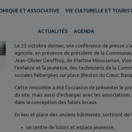
OMIQUE ET ASSOCIATIVE
VIE CULTURELLE ET TOURIS
𝐔𝐧 𝐧𝐨𝐮𝐯𝐞𝐚𝐮 𝐝𝐞́𝐩𝐚𝐫𝐭 𝐩𝐨𝐮𝐫 𝐥’𝐚𝐧𝐜𝐢𝐞𝐧 𝐂𝐅
Publié le mardi 04 novembre 2025 - Civraisien en Poitou
ACTUALITÉS
AGENDA
Le 23 octobre dernier, une conférence de presse s’es
agricole, en présence du président de la Communa
Jean-Olivier Geoffroy, de Martine Mousserion, Vice
l’enfance et la jeunesse, des techniciens de la C
sociales hébergées sur place (Restos du Cœur, Banq
Cette rencontre a été l’occasion de présenter le pr
du site, mais aussi d’échanger avec les association
dans la conception des futurs locaux.
En lieu et place des anciens bâtiments, sortiront de t
un centre de loisirs et espace jeunesse,